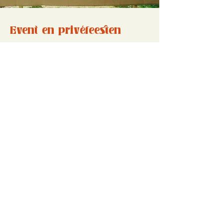
Event en privéfeesten
Events & Privéfeesten – Zorgeloos
genieten, van A tot Z
Een bijzonder moment verdient een
perfecte culinaire beleving. Of het nu
gaat om een intiem diner, een groot
feest of een bedrijfsevent, ik zorg voor
alles van A tot Z.
✔️ Een menu op maat, afgestemd op
jouw wensen
✔️ Verse, seizoensgebonden gerechten,
verrassend en vol smaak
✔️ Bediening & aankleding, zodat jij
ontspannen kan genieten
Jij hoeft alleen maar je gasten te
ontvangen—ik zorg voor de rest!
ENJOY HEALTHY FOOD
Feestelijk, zorgeloos en volledig